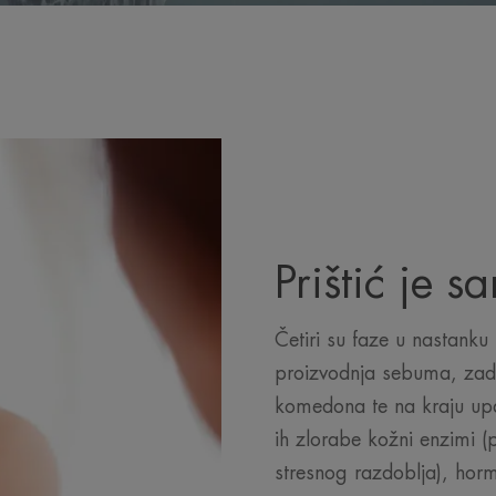
Prištić je 
Četiri su faze u nastanku
proizvodnja sebuma, zade
komedona te na kraju upa
ih zlorabe kožni enzimi (p
stresnog razdoblja), hor