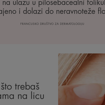
 na ulazu u pilosebacealni folik
jeno i dolazi do neravnoteže fl
FRANCUSKO DRUŠTVO ZA DERMATOLOGIJU
e što trebaš
ama na licu