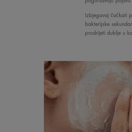
pogoršavaju pojavu a
Izbjegavaj čačkati po
bakterijske sekundar
prodrijeti dublje u k