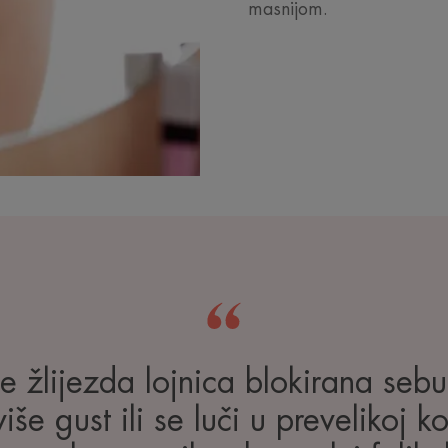
masnijom.
 žlijezda lojnica blokirana seb
še gust ili se luči u prevelikoj k