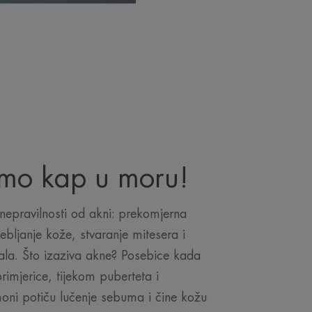
samo kap u moru!
 nepravilnosti od akni: prekomjerna
bljanje kože, stvaranje mitesera i
la. Što izaziva akne? Posebice kada
rimjerice, tijekom puberteta i
moni potiču lučenje sebuma i čine kožu