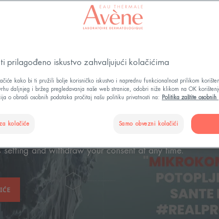
i prilagođeno iskustvo zahvaljujući kolačićima
os requires the use of cookies in order to offer you targ
ačiće kako bi ti pružili bolje korisničko iskustvo i naprednu funkcionalnost prilikom korišt
svrhu daljnjeg i bržeg pregledavanja naše web stranice, odobri niže klikom na OK korištenj
ing For more information, please visit YouTube's « cooki
ija o obradi osobnih podataka pročitaj našu politiku privatnosti na:
Politika zaštite osobni
outube's cookies and therefore you cannot view the video
 choices by clicking on « Cookie Settings » and accept 
za kolačiće
Samo obvezni kolačići
 setting and withdraw your consent at any time.
IĆE