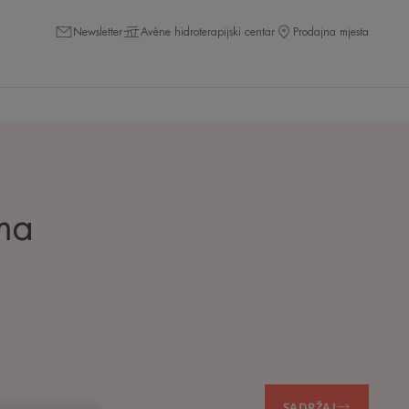
Newsletter
Avène hidroterapijski centar
Prodajna mjesta
ama
SADRŽAJ