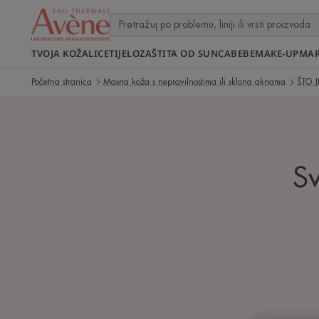
TVOJA KOŽA
LICE
TIJELO
ZAŠTITA OD SUNCA
BEBE
MAKE-UP
MA
Početna stranica
Masna koža s nepravilnostima ili sklona aknama
ŠTO 
Sv