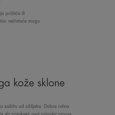
e.
 prištića ili
štiće: nečistoće mogu
ga kože sklone
 zaštitu od ožiljaka. Dobra rutina
čin da potakneš ovaj prirodni proces.