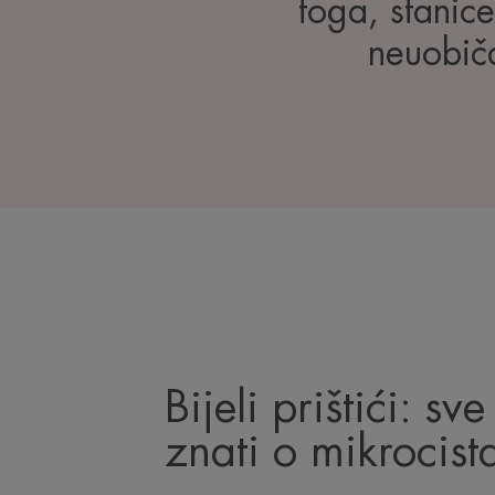
toga, stanice
neuobiča
Bijeli prištići: sv
znati o mikrocist