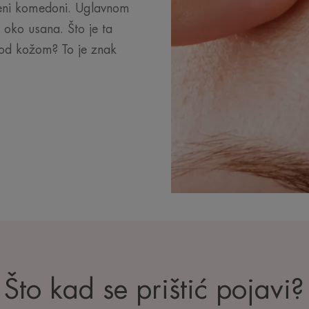
oreni komedoni. Uglavnom
i oko usana. Što je ta
pod kožom? To je znak
Što kad se prištić pojavi?