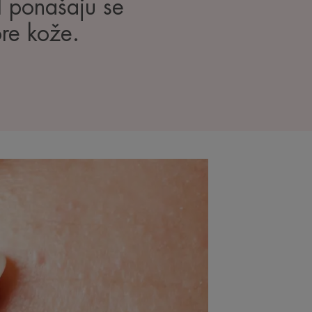
ul ponašaju se
ore kože.