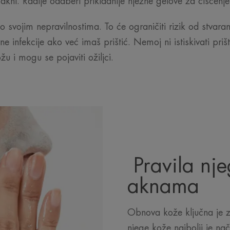
kni. Radije odaberi prikladnije nježne gelove za čišćenj
 svojim nepravilnostima. To će ograničiti rizik od stvaranja
ne infekcije ako već imaš prištić. Nemoj ni istiskivati pri
ožu i mogu se pojaviti ožiljci.
Pravila nje
aknama
Obnova kože ključna je za
njege kože najbolji je na