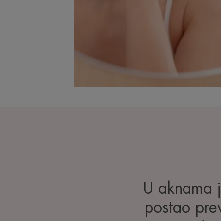
U aknama je
postao previ