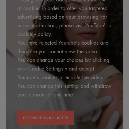
of cookies in order to offer you targeted
advertising based on your browsing For
more information, please visit YouTube's «
cookie » policy.
You have rejected Youtube's cookies and
therefore you cannot view the video.
You can change your choices by clicking
on « Cookie Settings » and accept
Youtube's cookies to enable the video.
You can change this setting and withdraw
your consent at any time.
POSTAVKE ZA KOLAČIĆE