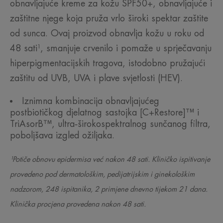
obnavljajuće kreme za kožu SPF50+, obnavljajuće i
zaštitne njege koja pruža vrlo široki spektar zaštite
od sunca. Ovaj proizvod obnavlja kožu u roku od
48 sati¹, smanjuje crvenilo i pomaže u sprječavanju
hiperpigmentacijskih tragova, istodobno pružajući
zaštitu od UVB, UVA i plave svjetlosti (HEV).
Iznimna kombinacija obnavljajućeg
postbiotičkog djelatnog sastojka [C+Restore]™ i
TriAsorB™, ultra‑širokospektralnog sunčanog filtra,
poboljšava izgled ožiljaka.
¹Potiče obnovu epidermisa već nakon 48 sati. Kliničko ispitivanje
provedeno pod dermatološkim, pedijatrijskim i ginekološkim
nadzorom, 248 ispitanika, 2 primjene dnevno tijekom 21 dana.
Klinička procjena provedena nakon 48 sati.