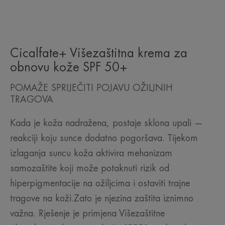
Cicalfate+ Višezaštitna krema za
obnovu kože SPF 50+
POMAŽE SPRIJEČITI POJAVU OŽILJNIH
TRAGOVA
Kada je koža nadražena, postaje sklona upali —
reakciji koju sunce dodatno pogoršava. Tijekom
izlaganja suncu koža aktivira mehanizam
samozaštite koji može potaknuti rizik od
hiperpigmentacije na ožiljcima i ostaviti trajne
tragove na koži.Zato je njezina zaštita iznimno
važna. Rješenje je primjena Višezaštitne