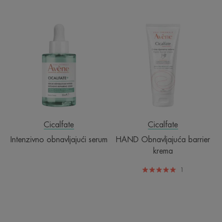
Intenzivno
HAND
obnavljajući
Obnavljajuća
serum
barrier
krema
Cicalfate
Cicalfate
Intenzivno obnavljajući serum
HAND Obnavljajuća barrier
krema
1