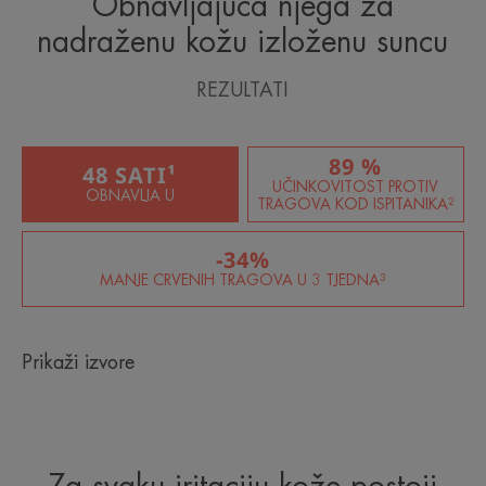
Obnavljajuća njega za
nadraženu kožu izloženu suncu
REZULTATI
89 %
48 SATI¹
UČINKOVITOST PROTIV
OBNAVLJA U
TRAGOVA KOD ISPITANIKA²
-34%
MANJE CRVENIH TRAGOVA U 3 TJEDNA³
Prikaži izvore