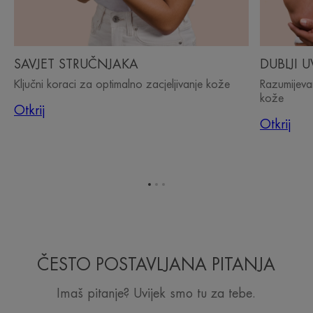
DUBLJI U
SAVJET STRUČNJAKA
Razumijevan
Ključni koraci za optimalno zacjeljivanje kože
kože
Otkrij
Otkrij
Idi
Idi
Idi
na
na
na
stavku
stavku
stavku
1
2
3
ČESTO POSTAVLJANA PITANJA
Imaš pitanje? Uvijek smo tu za tebe.