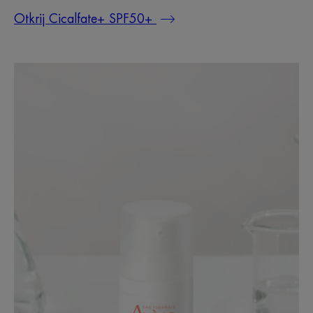
Otkrij Cicalfate+ SPF50+