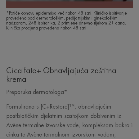
*Potiče obnovu epidermisa već nakon 48 sati. Kliničko ispitivanje
provedeno pod dermatološkim, pedijatrijskim i ginekološkim
nadzorom, 248 ispitanika, 2 primjene dnevno tijekom 21 dana.
Klinička procjena provedena nakon 48 sati
Cicalfate+ Obnavljajuća zaštitna
krema
Preporuka dermatologa*
Formulirana s [C+Restore]™, obnavljajućim
postbiotičkim djelatnim sastojkom dobivenim iz
Avène termalne izvorske vode, kompleksom bakra i
cinka te Avène termalnom izvorskom vodom,