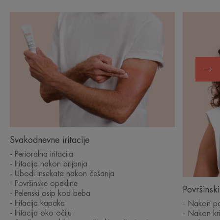
Otkrij
Svakodnevne
iritacije
Svakodnevne iritacije
- Perioralna iritacija
- Iritacija nakon brijanja
- Ubodi insekata nakon češanja
- Površinske opekline
Površinsk
- Pelenski osip kod beba
- Iritacija kapaka
- Nakon po
- Iritacija oko očiju
- Nakon kri