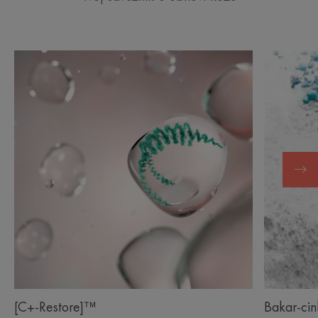
[C+-Restore]™
Bakar-ci