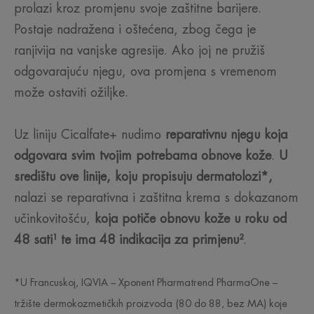
prolazi kroz promjenu svoje zaštitne barijere.
Postaje nadražena i oštećena, zbog čega je
ranjivija na vanjske agresije. Ako joj ne pružiš
odgovarajuću njegu, ova promjena s vremenom
može ostaviti ožiljke.
Uz liniju Cicalfate+ nudimo
reparativnu njegu koja
odgovara svim tvojim potrebama obnove kože
.
U
središtu ove linije, koju propisuju dermatolozi*,
nalazi se reparativna i zaštitna krema s dokazanom
učinkovitošću,
koja potiče obnovu kože u roku od
48 sati¹ te ima 48 indikacija za primjenu²
.
*U Francuskoj, IQVIA – Xponent Pharmatrend PharmaOne –
tržište dermokozmetičkih proizvoda (80 do 88, bez MA) koje