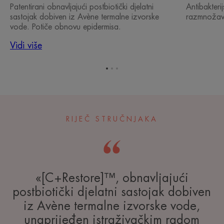
Patentirani obnavljajući postbiotički djelatni
Antibakteri
sastojak dobiven iz Avène termalne izvorske
razmnožava
vode. Potiče obnovu epidermisa.
Vidi više
Idi
Idi
Idi
na
na
na
stavku
stavku
stavku
1
2
3
RIJEČ STRUČNJAKA
«[C+Restore]™, obnavljajući
postbiotički djelatni sastojak dobiven
iz Avène termalne izvorske vode,
unaprijeđen istraživačkim radom