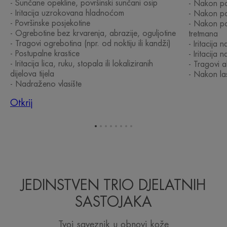
- Sunčane opekline, površinski sunčani osip
- Nakon po
- Iritacija uzrokovana hladnoćom
- Nakon po
- Površinske posjekotine
- Nakon po
- Ogrebotine bez krvarenja, abrazije, oguljotine
tretmana
- Tragovi ogrebotina (npr. od noktiju ili kandži)
- Iritacija 
- Postupalne krastice
- Iritacija
- Iritacija lica, ruku, stopala ili lokaliziranih
- Tragovi 
dijelova tijela
- Nakon la
- Nadraženo vlasište
Otkrij
Idi
Idi
Idi
Idi
Idi
Idi
Idi
Idi
na
na
na
na
na
na
na
na
stavku
stavku
stavku
stavku
stavku
stavku
stavku
stavku
1
2
3
4
5
6
7
8
JEDINSTVEN TRIO DJELATNIH
SASTOJAKA
Tvoj saveznik u obnovi kože