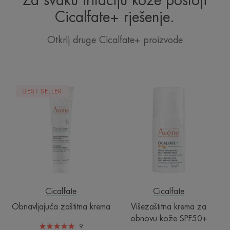
Za svaku iritaciju kože postoji
Cicalfate+ rješenje.
Otkrij druge Cicalfate+ proizvode
Obnavljajuća
Višezaštitna
BEST SELLER
zaštitna
krema
krema
za
obnovu
kože
SPF50+
Cicalfate
Cicalfate
Obnavljajuća zaštitna krema
Višezaštitna krema za
obnovu kože SPF50+
9