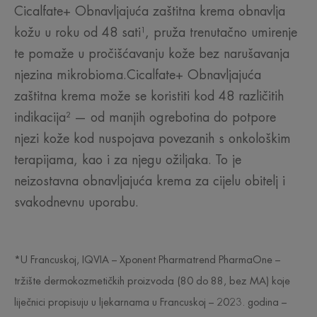
Cicalfate+ Obnavljajuća zaštitna krema obnavlja
kožu u roku od 48 sati¹, pruža trenutačno umirenje
te pomaže u pročišćavanju kože bez narušavanja
njezina mikrobioma.Cicalfate+ Obnavljajuća
zaštitna krema može se koristiti kod 48 različitih
indikacija² — od manjih ogrebotina do potpore
njezi kože kod nuspojava povezanih s onkološkim
terapijama, kao i za njegu ožiljaka. To je
neizostavna obnavljajuća krema za cijelu obitelj i
svakodnevnu uporabu.
*U Francuskoj, IQVIA – Xponent Pharmatrend PharmaOne –
tržište dermokozmetičkih proizvoda (80 do 88, bez MA) koje
liječnici propisuju u ljekarnama u Francuskoj – 2023. godina –