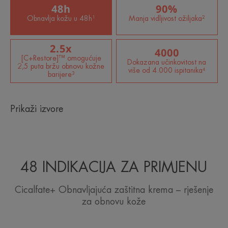
48h
90%
Obnavlja kožu u 48h¹
Manja vidljivost ožiljaka²
2.5x
4000
[C+Restore]™ omogućuje
Dokazana učinkovitost na
2,5 puta bržu obnovu kožne
više od 4.000 ispitanika⁴
barijere³
Prikaži izvore
48 INDIKACIJA ZA PRIMJENU
Cicalfate+ Obnavljajuća zaštitna krema – rješenje
za obnovu kože