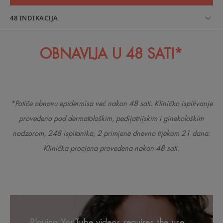
48 INDIKACIJA
OBNAVLJA U 48 SATI*
*Potiče obnovu epidermisa već nakon 48 sati. Kliničko ispitivanje
provedeno pod dermatološkim, pedijatrijskim i ginekološkim
nadzorom, 248 ispitanika, 2 primjene dnevno tijekom 21 dana.
Klinička procjena provedena nakon 48 sati.
Playing YouTube videos requires the use