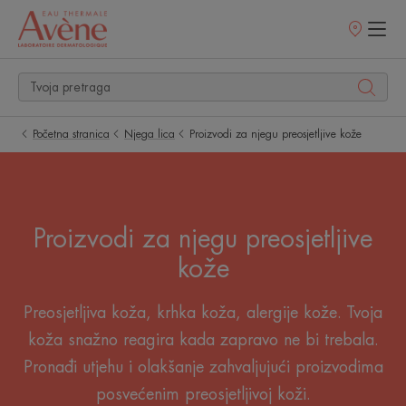
Prodajna
mjesta
Početna stranica
Njega lica
Proizvodi za njegu preosjetljive kože
Proizvodi za njegu preosjetljive
kože
Preosjetljiva koža, krhka koža, alergije kože. Tvoja
koža snažno reagira kada zapravo ne bi trebala.
Pronađi utjehu i olakšanje zahvaljujući proizvodima
posvećenim preosjetljivoj koži.