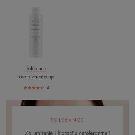
Losion
za
čišćenje
Tolérance
Losion za čišćenje
4
TOLÉRANCE
Za umirenje i hidraciju netolerantne i