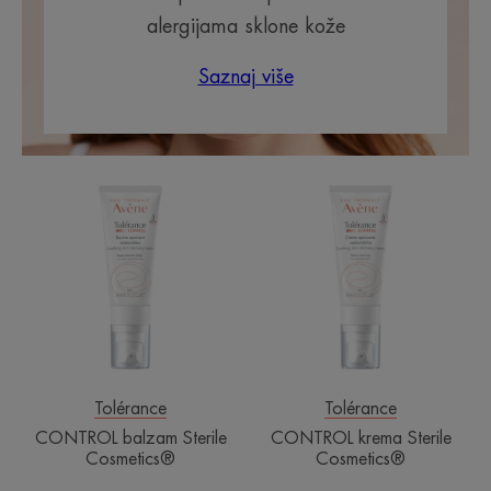
alergijama sklone kože
Saznaj više
CONTROL
CONTROL
balzam
krema
Sterile
Sterile
Cosmetics®
Cosmetics®
Tolérance
Tolérance
CONTROL balzam Sterile
CONTROL krema Sterile
Cosmetics®
Cosmetics®