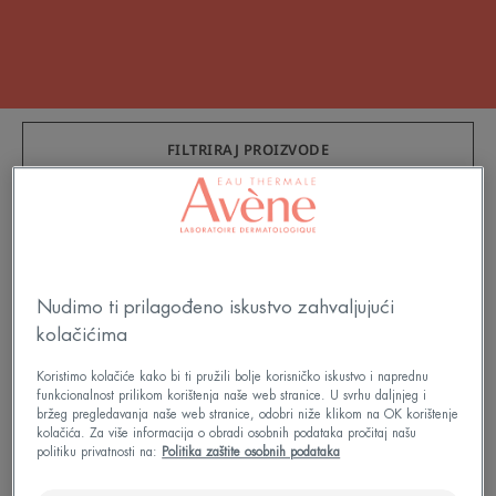
FILTRIRAJ PROIZVODE
4 Rezultat "Proizvodi za njegu preosjetljive
kože"
Avène
Nudimo ti prilagođeno iskustvo zahvaljujući
BEST SELLER
termalna
kolačićima
izvorska
voda
Koristimo kolačiće kako bi ti pružili bolje korisničko iskustvo i naprednu
funkcionalnost prilikom korištenja naše web stranice. U svrhu daljnjeg i
bržeg pregledavanja naše web stranice, odobri niže klikom na OK korištenje
kolačića. Za više informacija o obradi osobnih podataka pročitaj našu
politiku privatnosti na:
Politika zaštite osobnih podataka