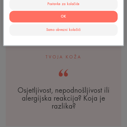
Postavke za kolačiće
Termalna izvorska voda
Avène termalna izvorska
OK
voda
Samo obvezni kolačići
16
TVOJA KOŽA
Osjetljivost, nepodnošljivost ili
alergijska reakcija? Koja je
razlika?