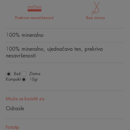
Prekriva nesavršenosti
Bez mirisa
100% mineralno
100% mineralno, ujednačava ten, prekriva
nesavršenosti
Bež
Zlatna
Kompakt
Kompakt
10gr
Može se koristiti za
Odrasle
Fototip