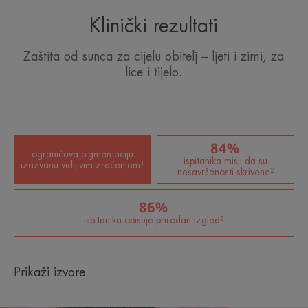
• ANTIOKSIDANS: pomaže u zaštiti stanica od
Klinički rezultati
slobodnih radikala.
• BEZ PARFEMA: za veće poštovanje osjetljive ili
Zaštita od sunca za cijelu obitelj – ljeti i zimi, za
netolerantne kože.
lice i tijelo.
• UJEDNAČAVA TEN i osvježava, pružajući
blistavost.
• FOTOZAŠTITA SPF 50 : UVB-UVA filteri koji se
bore protiv štetnog djelovanja sunčevih zraka.
84%
• VODOOTPORNO.
ograničava pigmentaciju
ispitanika misli da su
• 100% MINERALNO.
izazvanu vidljivim zračenjem¹
nesavršenosti skrivene²
86%
TEKSTURA
EKOLOŠKI
ispitanika opisuje prirodan izgled²
Prikaži izvore
Prednosti teksture