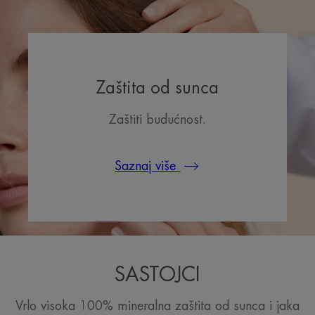
Fina, svilenkasta tekstura koja se lako nanosi i ima prirodan
završetak.
Miris sadržaja
Bez parfema
Zaštita od sunca
Zaštiti budućnost.
Saznaj više
SASTOJCI
Vrlo visoka 100% mineralna zaštita od sunca i jaka