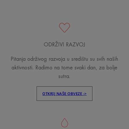
na
na
na
stavku
stavku
stavku
1
2
3
ODRŽIVI RAZVOJ
Pitanja održivog razvoja u središtu su svih naših
aktivnosti. Radimo na tome svaki dan, za bolje
sutra.
OTKRIJ NAŠE OBVEZE ->