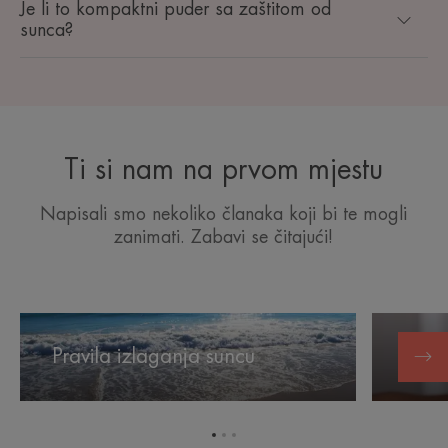
Je li to kompaktni puder sa zaštitom od
sunca?
Ti si nam na prvom mjestu
Napisali smo nekoliko članaka koji bi te mogli
zanimati. Zabavi se čitajući!
Pravila
Sunce
izlaganja
i
Pravila izlaganja suncu
Sunc
suncu
akne
Idi
Idi
Idi