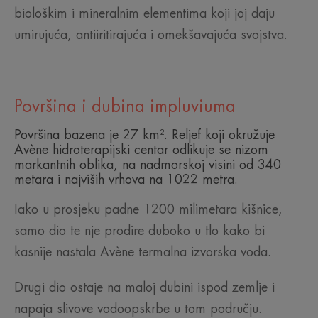
biološkim i mineralnim elementima koji joj daju
umirujuća, antiiritirajuća i omekšavajuća svojstva.
Površina i dubina impluviuma
Površina bazena je 27 km². Reljef koji okružuje
Avène hidroterapijski centar odlikuje se nizom
markantnih oblika, na nadmorskoj visini od 340
metara i najviših vrhova na 1022 metra.
Iako u prosjeku padne 1200 milimetara kišnice,
samo dio te nje prodire duboko u tlo kako bi
kasnije nastala Avène termalna izvorska voda.
Drugi dio ostaje na maloj dubini ispod zemlje i
napaja slivove vodoopskrbe u tom području.