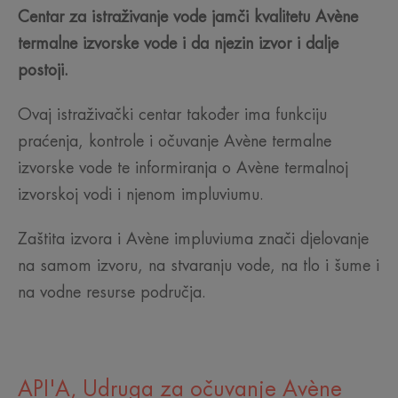
Centar za istraživanje vode jamči kvalitetu Avène
termalne izvorske vode i da njezin izvor i dalje
postoji.
Ovaj istraživački centar također ima funkciju
praćenja, kontrole i očuvanje Avène termalne
izvorske vode te informiranja o Avène termalnoj
izvorskoj vodi i njenom impluviumu.
Zaštita izvora i Avène impluviuma znači djelovanje
na samom izvoru, na stvaranju vode, na tlo i šume i
na vodne resurse područja.
API'A, Udruga za očuvanje Avène