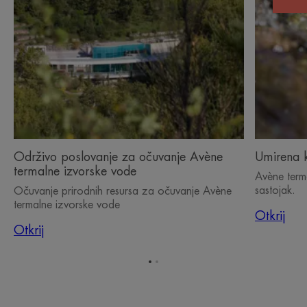
Održivo poslovanje za očuvanje Avène
Umirena k
termalne izvorske vode
Avène terma
sastojak.
Očuvanje prirodnih resursa za očuvanje Avène
termalne izvorske vode
Otkrij
Otkrij
Idi
Idi
na
na
stavku
stavku