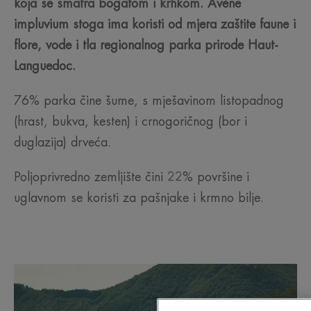
koja se smatra bogatom i krhkom. Avène
impluvium stoga ima koristi od mjera zaštite faune i
flore, vode i tla regionalnog parka prirode Haut-
Languedoc.
76% parka čine šume, s mješavinom listopadnog
(hrast, bukva, kesten) i crnogoričnog (bor i
duglazija) drveća.
Poljoprivredno zemljište čini 22% površine i
uglavnom se koristi za pašnjake i krmno bilje.