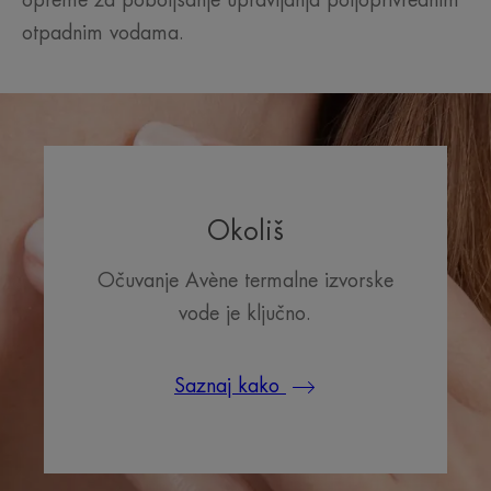
opreme za poboljšanje upravljanja poljoprivrednim
otpadnim vodama.
Okoliš
Očuvanje Avène termalne izvorske
vode je ključno.
Saznaj kako