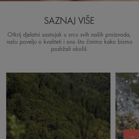
SAZNAJ VIŠE
Otkrij djelatni sastojak u srcu svih naših proizvoda,
našu povelju o kvaliteti i ono što činimo kako bismo
podržali okoliš.
Otkrij
Otkrij
Održivo
Umirena
poslovanje
koža,
za
miran
očuvanje
život
Avène
termalne
izvorske
vode