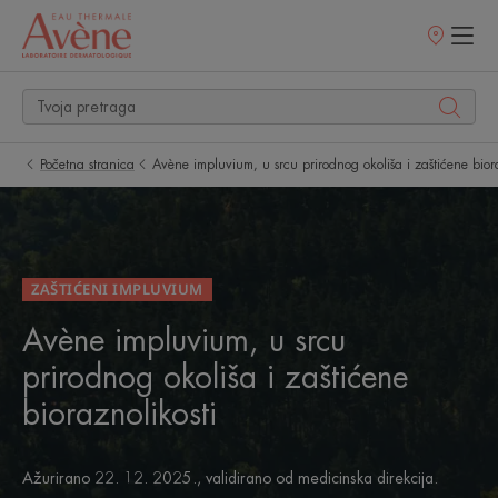
Prodajna
mjesta
Početna stranica
Avène impluvium, u srcu prirodnog okoliša i zaštićene biora
ZAŠTIĆENI IMPLUVIUM
Avène impluvium, u srcu
prirodnog okoliša i zaštićene
bioraznolikosti
Ažurirano
22. 12. 2025.
, validirano od
medicinska direkcija
.