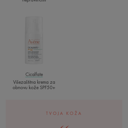
nepravilnosti
Višezaštitna
krema
za
obnovu
kože
SPF50+
Cicalfate
Višezaštitna krema za
obnovu kože SPF50+
TVOJA KOŽA