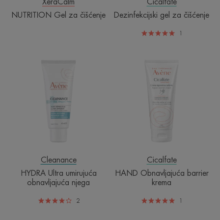
XeraCalm
Cicalfate
NUTRITION Gel za čišćenje
Dezinfekcijski gel za čišćenje
1
HYDRA
HAND
Ultra
Obnavljajuća
umirujuća
barrier
obnavljajuća
krema
njega
Cleanance
Cicalfate
HYDRA Ultra umirujuća
HAND Obnavljajuća barrier
obnavljajuća njega
krema
2
1