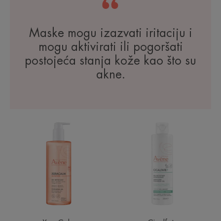
Maske mogu izazvati iritaciju i
mogu aktivirati ili pogoršati
postojeća stanja kože kao što su
akne.
NUTRITION
Dezinfekcijski
Gel
gel
za
za
čišćenje
čišćenje