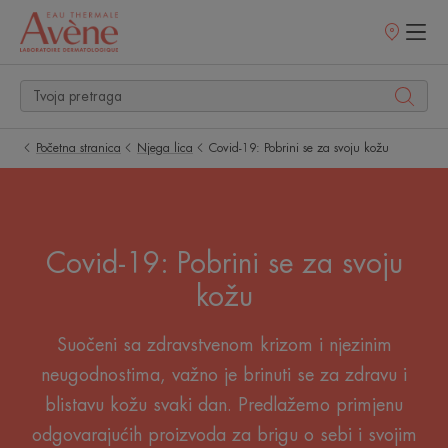
Prodajna
mjesta
Početna stranica
Njega lica
Covid-19: Pobrini se za svoju kožu
Covid-19: Pobrini se za svoju
kožu
Suočeni sa zdravstvenom krizom i njezinim
neugodnostima, važno je brinuti se za zdravu i
blistavu kožu svaki dan. Predlažemo primjenu
odgovarajućih proizvoda za brigu o sebi i svojim