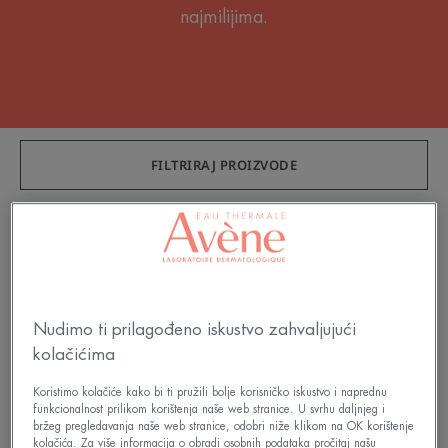
najmilijima.
FILTRIRAJ PROIZVODE
9 Rezultat "Covid-19: Pobrini se za svoju
kožu"
Obnavljajuća
Gel
BEST SELLER
zaštitna
za
Nudimo ti prilagođeno iskustvo zahvaljujući
krema
čišćenje
kolačićima
Koristimo kolačiće kako bi ti pružili bolje korisničko iskustvo i naprednu
funkcionalnost prilikom korištenja naše web stranice. U svrhu daljnjeg i
bržeg pregledavanja naše web stranice, odobri niže klikom na OK korištenje
kolačića. Za više informacija o obradi osobnih podataka pročitaj našu