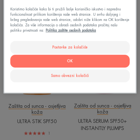
Koristimo kolačiće kako bi ti pružili bolje korisničko iskustvo i naprednu
NOVO: STIK I SERUM SPF50+
funkcionalnost prilikom korištenja naše web stranice. U svrhu daljnjeg i
bržeg pregledavanja naše web stranice, odobri niže klikom na OK korištenje
kolačića. Za više informacija o obradi osobnih podataka pročitaj našu
politiku privatnosti na:
Politika zaštite osobnih podataka
ULTRA
ULTRA
NOVO
NOVO
STIK
SERUM
Postavke za kolačiće
SPF50
SPF50+
OK
INSTANTLY
PLUMPS
Samo obvezni kolačići
Zaštita od sunca - osjetljiva
Zaštita od sunca - osjetljiva
koža
koža
ULTRA SERUM SPF50+
ULTRA STIK SPF50
INSTANTLY PLUMPS
1