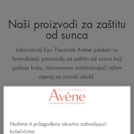
Naši proizvodi za zaštitu
od sunca
Laboratoriji Eau Thermale Avène predani su
formuliranju proizvoda za zaštitu od sunca koji
poštuju kožu, istovremeno minimizirajući njihov
utjecaj na morski okoliš.
OTKRIJ NAŠE PREDANOSTI
Nudimo ti prilagođeno iskustvo zahvaljujući
kolačićima