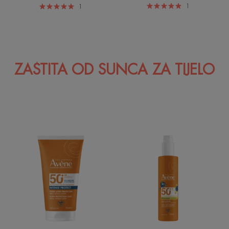
1
1
ZAŠTITA OD SUNCA ZA TIJELO
Intense
Dječji
Protect
sprej
50+
SPF50+