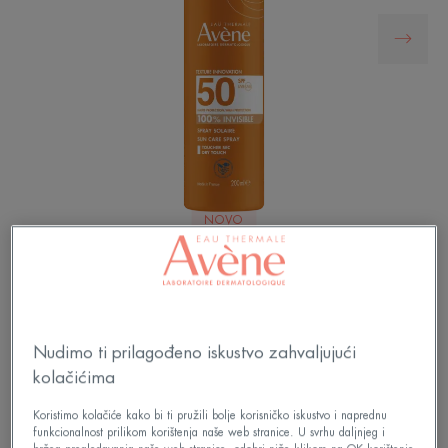
NOVO
Sprej za zaštitu od sunca SPF50 osigurava visoku
zaštitu od UVB i UVA zraka, uz potpunu
nevidljivost.
Nudimo ti prilagođeno iskustvo zahvaljujući
kolačićima
Dry touch tekstura, potpuno nevidljiva, čak i na
mokroj koži.
Koristimo kolačiće kako bi ti pružili bolje korisničko iskustvo i naprednu
funkcionalnost prilikom korištenja naše web stranice. U svrhu daljnjeg i