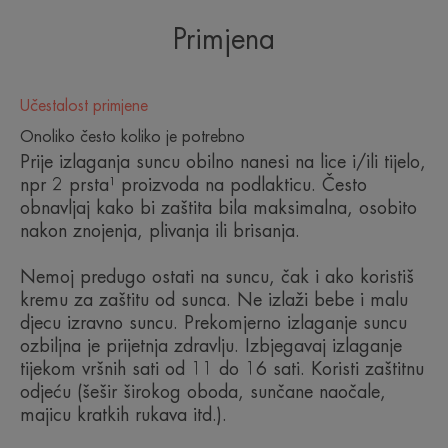
Formula visoke podnošljivosti, nježno mirisna.
Primjena
Naš cilj je minimizirati utjecaj na morski okoliš.
Učestalost primjene
Onoliko često koliko je potrebno
1. Filteri, koji po procjeni nisu ekotoksični, ispitani
Prije izlaganja suncu obilno nanesi na lice i/ili tijelo,
su na tri ključne vrste za morsku bioraznolikost*.
npr 2 prsta¹ proizvoda na podlakticu. Često
obnavljaj kako bi zaštita bila maksimalna, osobito
2. Proizvodi razvijeni s formulama optimiziranima
nakon znojenja, plivanja ili brisanja.
za promicanje biorazgradivosti** i s ograničenim
brojem UV filtera. Ambalaža izrađena od
Nemoj predugo ostati na suncu, čak i ako koristiš
kremu za zaštitu od sunca. Ne izlaži bebe i malu
recikliranih materijala ili materijala koji se može
djecu izravno suncu. Prekomjerno izlaganje suncu
reciklirati, iz biološkog izvora ili s manje plastike.
ozbiljna je prijetnja zdravlju. Izbjegavaj izlaganje
Ambalaža ovog proizvoda sadrži najmanje 68 %
tijekom vršnih sati od 11 do 16 sati. Koristi zaštitnu
odjeću (šešir širokog oboda, sunčane naočale,
recikliranih materijala.
majicu kratkih rukava itd.).
3. Komunikacijska usmjerena na podizanje svijesti i