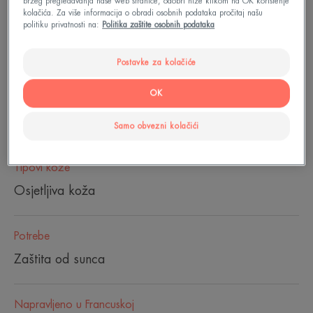
bržeg pregledavanja naše web stranice, odobri niže klikom na OK korištenje
Osvježavajuća, lagana tekstura, 100 % nevidljiva.
kolačića. Za više informacija o obradi osobnih podataka pročitaj našu
politiku privatnosti na:
Politika zaštite osobnih podataka
Sprej
Sprej
200ml
Postavke za kolačiće
OK
Može se koristiti za
Odrasle
Samo obvezni kolačići
Tipovi kože
Osjetljiva koža
Potrebe
Zaštita od sunca
Napravljeno u Francuskoj