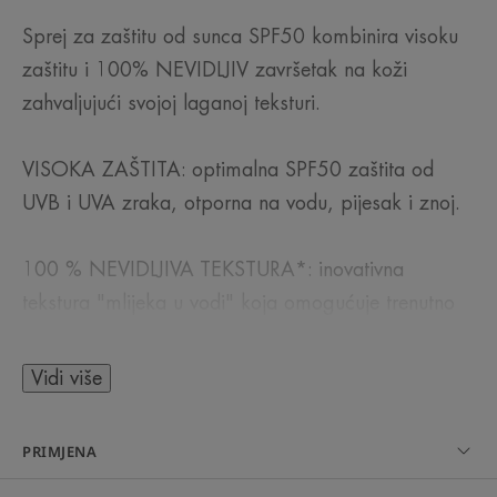
Sprej za zaštitu od sunca SPF50 kombinira visoku
zaštitu i 100% NEVIDLJIV završetak na koži
zahvaljujući svojoj laganoj teksturi.
VISOKA ZAŠTITA: optimalna SPF50 zaštita od
UVB i UVA zraka, otporna na vodu, pijesak i znoj.
100 % NEVIDLJIVA TEKSTURA*: inovativna
tekstura "mlijeka u vodi" koja omogućuje trenutno
upijanje, bez bijelih tragova, čak i na mokroj koži.
Dugotrajno hidrira*** uz osjećaj svježine na koži.
Vidi više
DRY TOUCH: jednostavno nanošenje uz učinak
PRIMJENA
"gole kože", bez masnih ili ljepljivih ostataka.