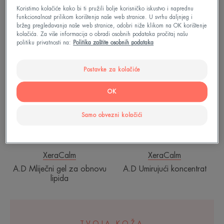
XeraCalm
XeraCalm
Koristimo kolačiće kako bi ti pružili bolje korisničko iskustvo i naprednu
A.D Balzam za obnovu
A.D Krema za obnovu lipida
funkcionalnost prilikom korištenja naše web stranice. U svrhu daljnjeg i
lipida
bržeg pregledavanja naše web stranice, odobri niže klikom na OK korištenje
kolačića. Za više informacija o obradi osobnih podataka pročitaj našu
politiku privatnosti na:
Politika zaštite osobnih podataka
A.D
A.D
NOVO
Mliječni
Umirujući
Postavke za kolačiće
gel
koncentrat
za
OK
obnovu
lipida
Samo obvezni kolačići
XeraCalm
XeraCalm
A.D Mliječni gel za obnovu
A.D Umirujući koncentrat
lipida
TVOJA KOŽA