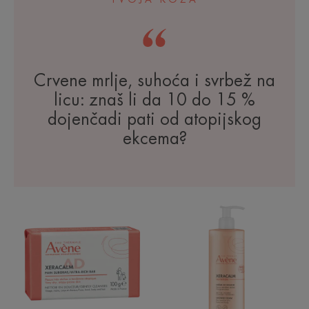
Crvene mrlje, suhoća i svrbež na
licu: znaš li da 10 do 15 %
dojenčadi pati od atopijskog
ekcema?
A.D
NUTRITION
Vrlo
Krema
bogati
za
sindet
tuširanje
za
čišćenje