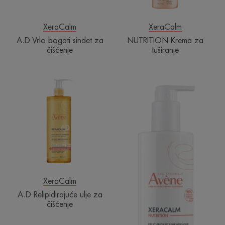
XeraCalm
XeraCalm
A.D Vrlo bogati sindet za
NUTRITION Krema za
čišćenje
tuširanje
A.D
NUTRITION
Relipidirajuće
Hidrirajući
ulje
balzam
za
čišćenje
XeraCalm
A.D Relipidirajuće ulje za
čišćenje