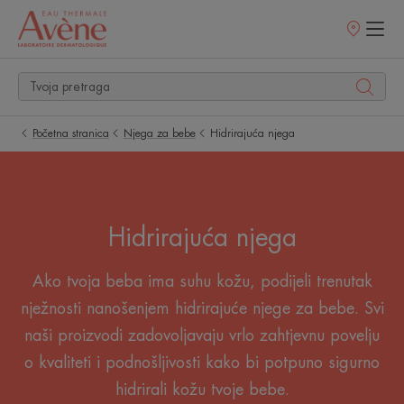
Prodajna
mjesta
Početna stranica
Njega za bebe
Hidrirajuća njega
Hidrirajuća njega
Ako tvoja beba ima suhu kožu, podijeli trenutak
nježnosti nanošenjem hidrirajuće njege za bebe. Svi
naši proizvodi zadovoljavaju vrlo zahtjevnu povelju
o kvaliteti i podnošljivosti kako bi potpuno sigurno
hidrirali kožu tvoje bebe.