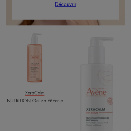
Découvrir
NUTRITION
NUTRITION
Gel
Hidrirajuće
za
mlijeko
čišćenje
XeraCalm
NUTRITION Gel za čišćenje