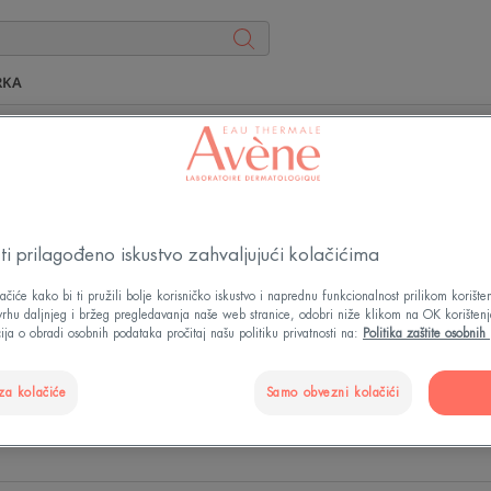
RKA
rezultat pretrage za
"
Seru
i prilagođeno iskustvo zahvaljujući kolačićima
ačiće kako bi ti pružili bolje korisničko iskustvo i naprednu funkcionalnost prilikom korišt
svrhu daljnjeg i bržeg pregledavanja naše web stranice, odobri niže klikom na OK korištenj
ija o obradi osobnih podataka pročitaj našu politiku privatnosti na:
Politika zaštite osobni
za kolačiće
Samo obvezni kolačići