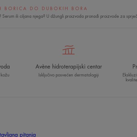
IH BORICA DO DUBOKIH BORA
ging? Serum ili ciljana njega? U džungli proizvoda pronađi proizvode za sprj
voda
Avène hidroterapijski centar
P
 kožu
Isključivo posvećen dermatologiji
Ekskluz
kvalit
avljana pitanja