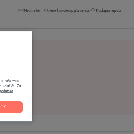
Newsletter
Avène hidroterapijski centar
Prodajna mjesta
mi
"
enja naše web
e kolačića. Za
h podataka
OK