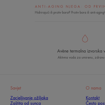
Anti-
aging
ANTI-AGING NJEGA: OD PRV
njega:
Hidrirajući ili protiv bora? Protiv bora ili anti-a
od
prvih
borica
do
dubokih
bora
Avène termalna izvorska 
Aktivna voda za umirenu, zdravu
Savjet
O nama
Zacjeljivanje ožiljaka
Kontakt
Zaštita od sunca
Često post