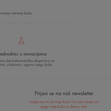
ečavanje starenja kože.
redvodnici u inovacijama
ivna dermokozmetička ekspertiza za
etnu, učinkovitu i sigurnu njegu kože
Prijavi se na naš newsletter
Uvijek smo tu za tvoju kožu! Svi naši savjeti za
njegu tvoje kože iz dana u dan.