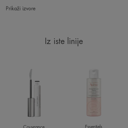
Prikaži izvore
Iz iste linije
Visokopodnošljiva
Intenzivni
maskara
odstranjivač
šminke
s
očiju
Essentiels
Couvrance