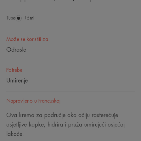
Tuba
Tuba
15ml
Može se koristiti za
Odrasle
Potrebe
Umirenje
Napravljeno u Francuskoj
Ova krema za područje oko očiju rasterećuje
osjetljive kapke, hidrira i pruža umirujući osjećaj
lakoće.