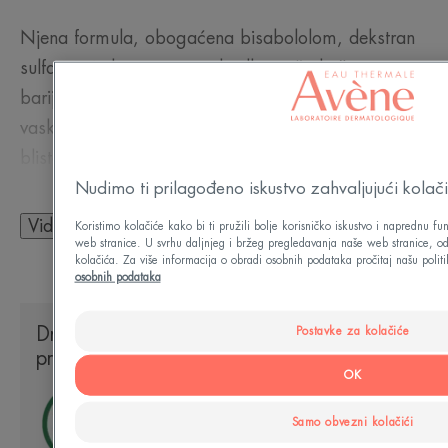
Njena formula, obogaćena bisabololom, dekstran
sulfatom i uljem sjemena bodlja, jača kožnu
barijeru, odmah smiruje zategnutost i smanjuje
vaskularne i pigmentne podočnjake, za opušteniji i
blistaviji izgled. Bogata Avène termalnom
izvorskom vodom, ova umirujuća krema za
Nudimo ti prilagođeno iskustvo zahvaljujući kolač
područje oko očiju smanjuje iritaciju. Bez mirisa.
Vidi više
Koristimo kolačiće kako bi ti pružili bolje korisničko iskustvo i naprednu fu
web stranice. U svrhu daljnjeg i bržeg pregledavanja naše web stranice, o
kolačića. Za više informacija o obradi osobnih podataka pročitaj našu politi
osobnih podataka
PAR RIJEČI NAŠEG STRUČNJAKA
Društveno-ekološki utjecaj naših
Postavke za kolačiće
proizvoda
OK
Samo obvezni kolačići
Njega kože za dekongestiju,