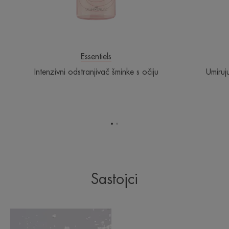
Essentiels
Intenzivni odstranjivač šminke s očiju
Umiruj
Idi
Idi
na
na
stavku
stavku
1
2
Sastojci