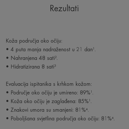
Rezultati
Koža područja oko očiju:
• 4 puta manja nadraženost u 21 dan¹.
• Nahranjena 48 sati².
• Hidratizirana 8 sati³
Evaluacija ispitanika s krhkom kožom:
• Područje oko očiju je umireno: 89%¹.
• Koža oko očiju je zaglađena: 85%¹.
• Znakovi umora su smanjeni: 81%⁴.
• Poboljšana svjetlina područja oko očiju: 81%⁴.