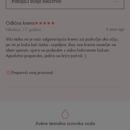
PODIJELI SVOJE ISKUSTVO
Odlična krema
Nikolina, 37 godina
5 years ago
Vrlo teško mi je naći odgovarajuću kremu za područje oko očiju,
jer mi je koža baš tanka i osjetljiva. Bez ove kreme navečer ne
idem spavati, ujutro se probudim s vidno hidriranom kožom.
Apsolutna preporuka, jedino se brzo potroši :)
Preporuči ovaj proizvod
Avène termalna izvorska voda