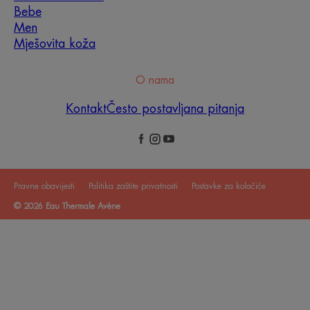
Bebe
Men
Mješovita koža
O nama
Kontakt
Često postavljana pitanja
Pravne obavijesti
Politika zaštite privatnosti
Postavke za kolačiće
© 2026 Eau Thermale Avène