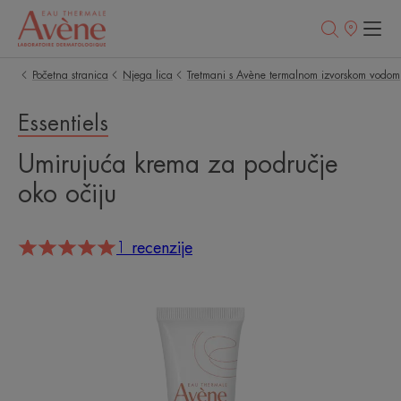
Prodajna
mjesta
Početna stranica
Njega lica
Tretmani s Avène termalnom izvorskom vodom
Essentiels
Umirujuća krema za područje
oko očiju
1 recenzije