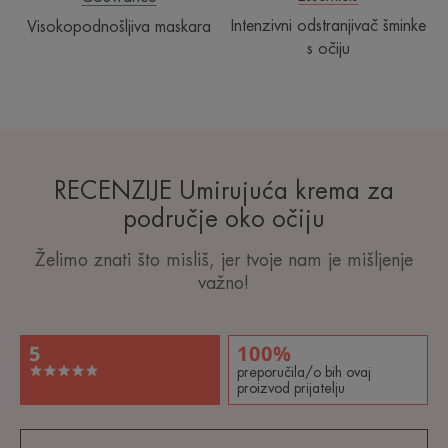
Intenzivni odstranjivač šminke
Visokopodnošljiva maskara
s očiju
RECENZIJE Umirujuća krema za
područje oko očiju
Želimo znati što misliš, jer tvoje nam je mišljenje
važno!
5
100%
preporučila/o bih ovaj
proizvod prijatelju