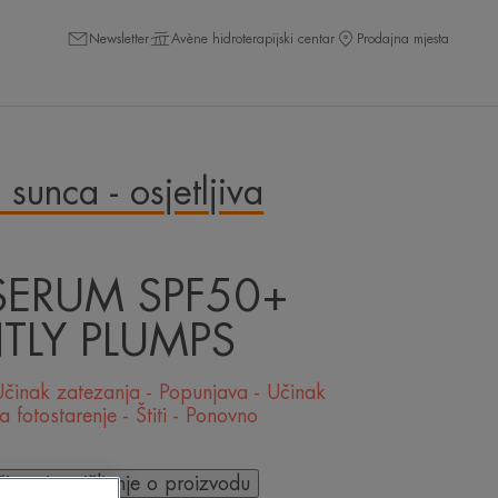
Newsletter
Avène hidroterapijski centar
Prodajna mjesta
 sunca - osjetljiva
SERUM SPF50+
TLY PLUMPS
Učinak zatezanja - Popunjava - Učinak
va fotostarenje - Štiti - Ponovno
ši svoje mišljenje o proizvodu