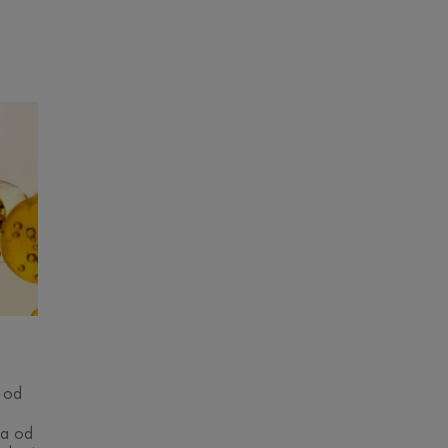
u od
tra od