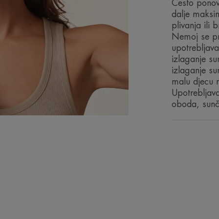
Često ponovi
dalje maksi
plivanja ili b
Nemoj se pr
upotrebljava
izlaganje su
izlaganje su
malu djecu n
Upotrebljava
oboda, sunč