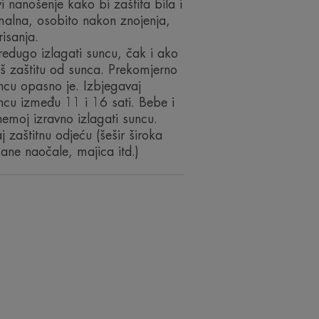
 nanošenje kako bi zaštita bila i
malna, osobito nakon znojenja,
risanja.
edugo izlagati suncu, čak i ako
š zaštitu od sunca. Prekomjerno
ncu opasno je. Izbjegavaj
ncu između 11 i 16 sati. Bebe i
emoj izravno izlagati suncu.
j zaštitnu odjeću (šešir široka
ane naočale, majica itd.)