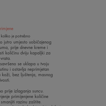
EKOLOŠKI
rimjene
 koliko je potrebno
o jutro umjesto uobičajenog
uma, prije dnevne kreme i
ti količinu dviju kapaljki za
 vrata.
savršeno se uklapa u tvoju
utinu i ostavlja neprimjetan
 koži, bez ljuštenja, masnog
jivosti.
o prije izlaganja suncu.
enje primijenjene količine
smanjiti razinu zaštite.