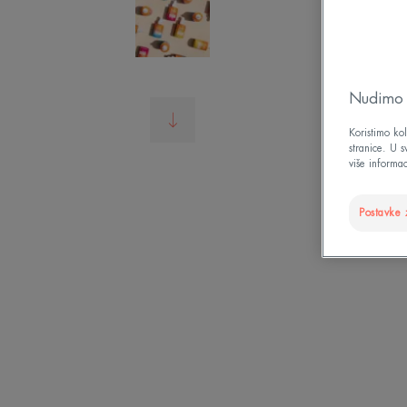
Nudimo t
Koristimo kol
stranice. U 
više informac
Postavke 