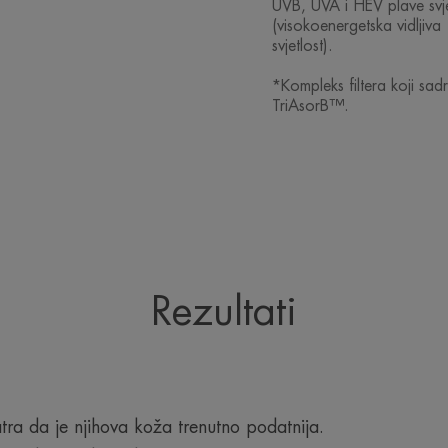
UVB, UVA i HEV plave svje
(visokoenergetska vidljiva
svjetlost).
*Kompleks filtera koji sadr
TriAsorB™.
Rezultati
ra da je njihova koža trenutno podatnija.