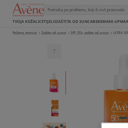
TVOJA KOŽA
LICE
TIJELO
ZAŠTITA OD SUNCA
BEBE
MAKE-UP
MA
Početna stranica
Zaštita od sunca
SPF 50+ zaštita od sunca
ULTRA S