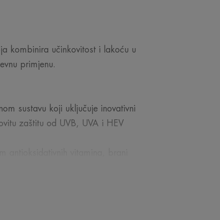
a kombinira učinkovitost i lakoću u
evnu primjenu.
nom sustavu koji uključuje inovativni
kovitu zaštitu od UVB, UVA i HEV
antioksidativnih vitamina, brani
seline i niacinamida, ovaj serum