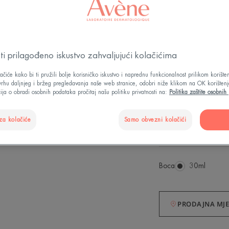
Vrlo visoka zašti
učinkovitošću nje
seruma.
Štiti od UVB, UVA
i prilagođeno iskustvo zahvaljujući kolačićima
stresa.
ačiće kako bi ti pružili bolje korisničko iskustvo i naprednu funkcionalnost prilikom korišt
svrhu daljnjeg i bržeg pregledavanja naše web stranice, odobri niže klikom na OK korištenj
ija o obradi osobnih podataka pročitaj našu politiku privatnosti na:
Politika zaštite osobni
Učinak punije ko
za kolačiće
Samo obvezni kolačići
Vrlo visoka zašti
Ultra lagana teks
Boca
Boca
30ml
PRODAJNA MJE