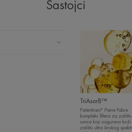
Sastojci
TriAsorB™
Patentirani* Pierre Fabre
kompleks filtera za zaštit
sunca koji osigurava koži
zaštitu ultra širokog spek