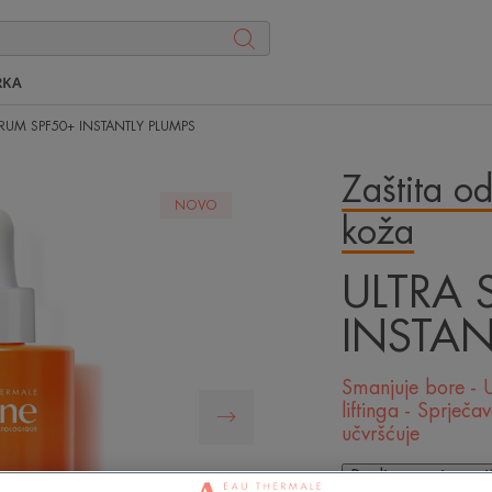
RKA
ERUM SPF50+ INSTANTLY PLUMPS
Zaštita od
NOVO
koža
ULTRA 
INSTAN
Smanjuje bore - 
liftinga - Sprječa
učvršćuje
Budi prva i napi