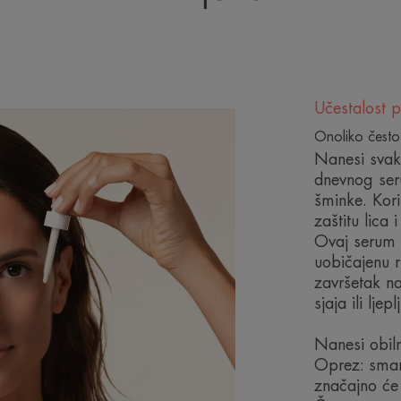
TEKSTURA
Učestalost p
Onoliko često
Nanesi svak
dnevnog ser
šminke. Koris
zaštitu lica i
Ovaj serum 
uobičajenu r
završetak na
sjaja ili ljepl
Nanesi obiln
Oprez: smanj
značajno će 