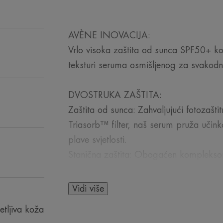
AVÈNE INOVACIJA:
Vrlo visoka zaštita od sunca SPF50+ koj
teksturi seruma osmišljenog za svakodn
DVOSTRUKA ZAŠTITA:
Zaštita od sunca: Zahvaljujući fotozaštit
Triasorb™ filter, naš serum pruža učin
plave svjetlosti.
Stanična zaštita: Obogaćen kompleksom 
tvoje stanice od oksidativnog stresa.
Vidi više
NJEGA KOŽE:
etljiva koža
Zahvaljujući kombinaciji hijaluronske ki