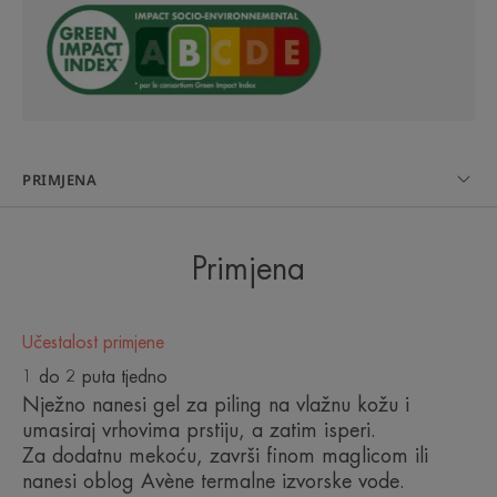
Nježan piling, dvostrukog
djelovanja, zahvaljujući gel
teksturi koja je bogata Avène
termalnom izvorskom vodom.
PRIMJENA
Primjena
Dobrobiti
• UČINAK PILINGA: sadrži celulozne mikrokuglice
Učestalost primjene
i vosak jojobe.
1 do 2 puta tjedno
• PROČIŠĆUJE svojim piling ičinkom.
Nježno nanesi gel za piling na vlažnu kožu i
• UMIRUJE zahvaljujući svojstvima Avène termalne
umasiraj vrhovima prstiju, a zatim isperi.
izvorske vode.
Za dodatnu mekoću, završi finom maglicom ili
nanesi oblog Avène termalne izvorske vode.