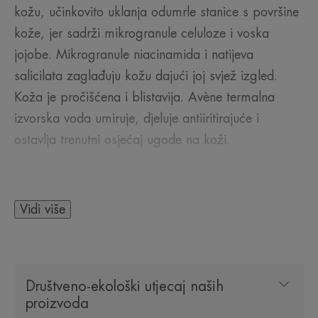
kožu, učinkovito uklanja odumrle stanice s površine
kože, jer sadrži mikrogranule celuloze i voska
jojobe. Mikrogranule niacinamida i natijeva
salicilata zaglađuju kožu dajući joj svjež izgled.
Koža je pročišćena i blistavija. Avène termalna
izvorska voda umiruje, djeluje antiiritirajuće i
ostavlja trenutni osjećaj ugode na koži.
Pogodan za sve tipove kože, a posebno za
osjetljivu kožu.
Vidi više
PAR RIJEČI NAŠEG STRUČNJAKA
Društveno-ekološki utjecaj naših
proizvoda