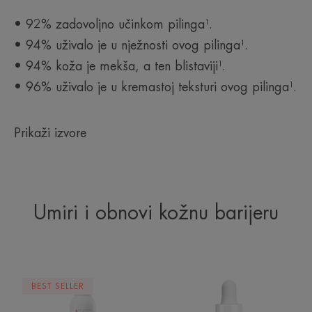
• 92% zadovoljno učinkom pilinga¹.
• 94% uživalo je u nježnosti ovog pilinga¹.
• 94% koža je mekša, a ten blistaviji¹.
• 96% uživalo je u kremastoj teksturi ovog pilinga¹.
Prikaži izvore
Umiri i obnovi kožnu barijeru
Avène
Intenzivno
BEST SELLER
termalna
obnavljajući
izvorska
serum