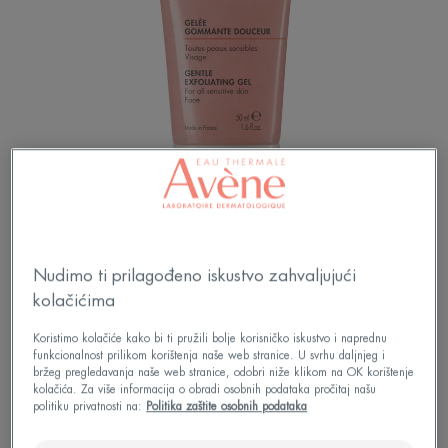
Nudimo ti prilagođeno iskustvo zahvaljujući
Nježno uklanja odumrle stanice s površine kože i
kolačićima
pročišćuje kožu.
Koristimo kolačiće kako bi ti pružili bolje korisničko iskustvo i naprednu
funkcionalnost prilikom korištenja naše web stranice. U svrhu daljnjeg i
Biorazgradiva formula*.
bržeg pregledavanja naše web stranice, odobri niže klikom na OK korištenje
kolačića. Za više informacija o obradi osobnih podataka pročitaj našu
politiku privatnosti na:
Politika zaštite osobnih podataka
Učinak pilinga, pročišćuje, umiruje.