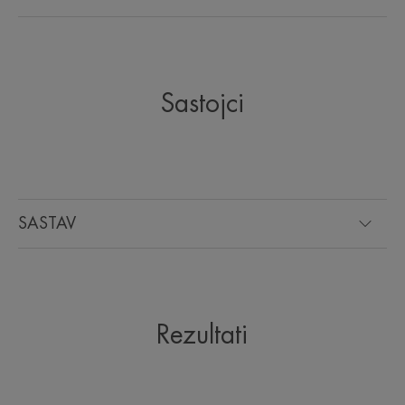
EKOLOŠKI
Ambalaža koja sadrži najmanje 25% recikliranih
materijala*.
Sastojci
Potpuno reciklabilna ambalaža**.
*Prema OECD 301B standardu.
SASTAV
Rezultati