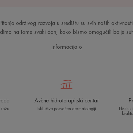
Pitanja održivog razvoja u središtu su svih naših aktivnosti
dimo na tome svaki dan, kako bismo omogućili bolje sut
Informacija o
voda
Avène hidroterapijski centar
P
 kožu
Isključivo posvećen dermatologiji
Ekskluz
kvalit