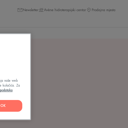
Newsletter
Avène hidroterapijski centar
Prodajna mjesta
enja naše web
e kolačića. Za
h podataka
OK