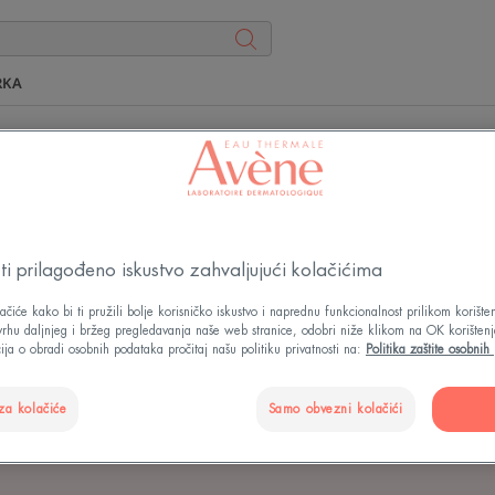
RKA
i prilagođeno iskustvo zahvaljujući kolačićima
POVELJA O OBVEZI
ačiće kako bi ti pružili bolje korisničko iskustvo i naprednu funkcionalnost prilikom korišt
ODRŽIVI RAZVOJ
svrhu daljnjeg i bržeg pregledavanja naše web stranice, odobri niže klikom na OK korištenj
ija o obradi osobnih podataka pročitaj našu politiku privatnosti na:
Politika zaštite osobni
Ažurirano
04. 11. 2025.
, validirano od
medicinska direkcija
.
za kolačiće
Samo obvezni kolačići