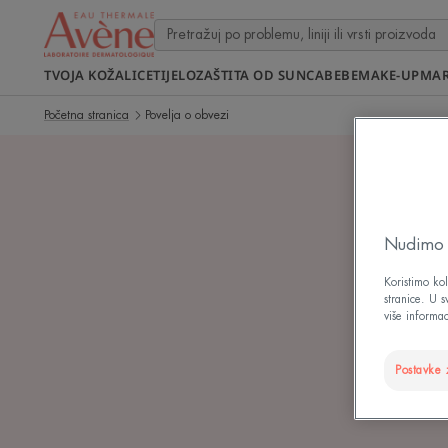
TVOJA KOŽA
LICE
TIJELO
ZAŠTITA OD SUNCA
BEBE
MAKE-UP
MA
Početna stranica
Povelja o obvezi
Nudimo t
Koristimo kol
stranice. U 
više informac
Postavke 