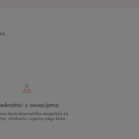
.
ra.
redvodnici u inovacijama
ivna dermokozmetička ekspertiza za
etnu, učinkovitu i sigurnu njegu kože